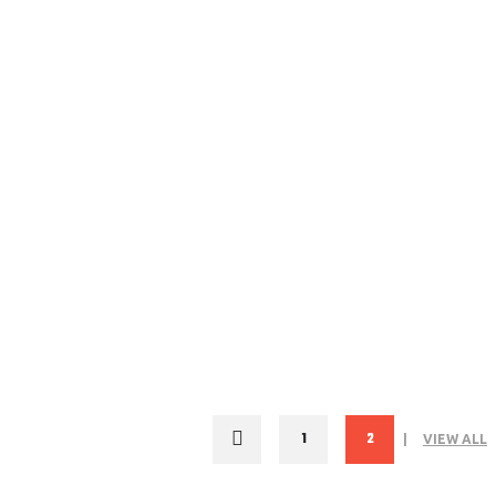
1
2
VIEW ALL